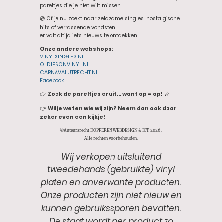
pareltjes die je niet wilt missen.
💿 Of je nu zoekt naar zeldzame singles, nostalgische
hits of verrassende vondsten…
er valt altijd iets nieuws te ontdekken!
Onze andere webshops:
VINYLSINGLES.NL
OLDIESONVINYL.NL
CARNAVALUTRECHT.NL
Facebook
👉
Zoek de pareltjes eruit… want op = op!
🎶
👉
Wil je weten wie wij zijn? Neem dan ook daar
zeker even een kijkje!
©Auteursrecht DOPPEREN WEBDESIGN & ICT 2026 .
Alle rechten voorbehouden.
Wij verkopen uitsluitend
tweedehands (gebruikte) vinyl
platen en anverwante producten.
Onze producten zijn niet nieuw en
kunnen gebruikssporen bevatten.
De staat wordt per product zo