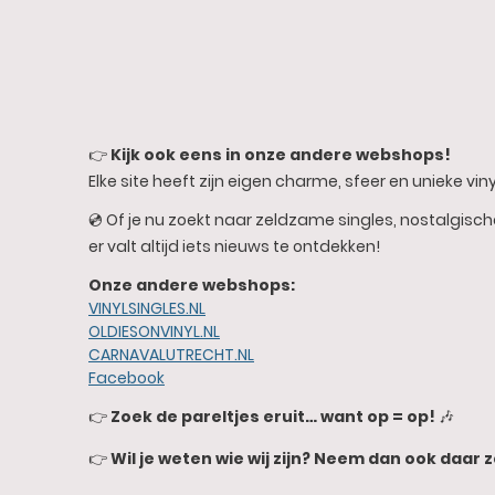
👉
Kijk ook eens in onze andere webshops!
Elke site heeft zijn eigen charme, sfeer en unieke vinyl
💿 Of je nu zoekt naar zeldzame singles, nostalgisc
er valt altijd iets nieuws te ontdekken!
Onze andere webshops:
VINYLSINGLES.NL
OLDIESONVINYL.NL
CARNAVALUTRECHT.NL
Facebook
👉
Zoek de pareltjes eruit… want op = op!
🎶
👉
Wil je weten wie wij zijn? Neem dan ook daar z