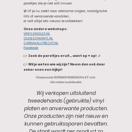
pareltjes die je niet wilt missen.
💿 Of je nu zoekt naar zeldzame singles, nostalgische
hits of verrassende vondsten…
er valt altijd iets nieuws te ontdekken!
Onze andere webshops:
VINYLSINGLES.NL
OLDIESONVINYL.NL
CARNAVALUTRECHT.NL
Facebook
👉
Zoek de pareltjes eruit… want op = op!
🎶
👉
Wil je weten wie wij zijn? Neem dan ook daar
zeker even een kijkje!
©Auteursrecht DOPPEREN WEBDESIGN & ICT 2026 .
Alle rechten voorbehouden.
Wij verkopen uitsluitend
tweedehands (gebruikte) vinyl
platen en anverwante producten.
Onze producten zijn niet nieuw en
kunnen gebruikssporen bevatten.
De staat wordt per product zo