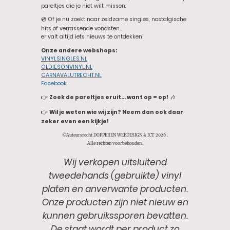
pareltjes die je niet wilt missen.
💿 Of je nu zoekt naar zeldzame singles, nostalgische
hits of verrassende vondsten…
er valt altijd iets nieuws te ontdekken!
Onze andere webshops:
VINYLSINGLES.NL
OLDIESONVINYL.NL
CARNAVALUTRECHT.NL
Facebook
👉
Zoek de pareltjes eruit… want op = op!
🎶
👉
Wil je weten wie wij zijn? Neem dan ook daar
zeker even een kijkje!
©Auteursrecht DOPPEREN WEBDESIGN & ICT 2026 .
Alle rechten voorbehouden.
Wij verkopen uitsluitend
tweedehands (gebruikte) vinyl
platen en anverwante producten.
Onze producten zijn niet nieuw en
kunnen gebruikssporen bevatten.
De staat wordt per product zo