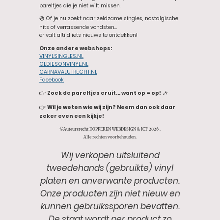
pareltjes die je niet wilt missen.
💿 Of je nu zoekt naar zeldzame singles, nostalgische
hits of verrassende vondsten…
er valt altijd iets nieuws te ontdekken!
Onze andere webshops:
VINYLSINGLES.NL
OLDIESONVINYL.NL
CARNAVALUTRECHT.NL
Facebook
👉
Zoek de pareltjes eruit… want op = op!
🎶
👉
Wil je weten wie wij zijn? Neem dan ook daar
zeker even een kijkje!
©Auteursrecht DOPPEREN WEBDESIGN & ICT 2026 .
Alle rechten voorbehouden.
Wij verkopen uitsluitend
tweedehands (gebruikte) vinyl
platen en anverwante producten.
Onze producten zijn niet nieuw en
kunnen gebruikssporen bevatten.
De staat wordt per product zo