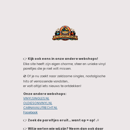
👉
Kijk ook eens in onze andere webshops!
Elke site heeft zijn eigen charme, sfeer en unieke vinyl
pareltjes die je niet wilt missen.
💿 Of je nu zoekt naar zeldzame singles, nostalgische
hits of verrassende vondsten…
er valt altijd iets nieuws te ontdekken!
Onze andere webshops:
VINYLSINGLES.NL
OLDIESONVINYL.NL
CARNAVALUTRECHT.NL
Facebook
👉
Zoek de pareltjes eruit… want op = op!
🎶
👉
Wil je weten wie wij zijn? Neem dan ook daar