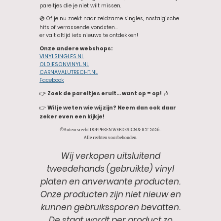
pareltjes die je niet wilt missen.
💿 Of je nu zoekt naar zeldzame singles, nostalgische
hits of verrassende vondsten…
er valt altijd iets nieuws te ontdekken!
Onze andere webshops:
VINYLSINGLES.NL
OLDIESONVINYL.NL
CARNAVALUTRECHT.NL
Facebook
👉
Zoek de pareltjes eruit… want op = op!
🎶
👉
Wil je weten wie wij zijn? Neem dan ook daar
zeker even een kijkje!
©Auteursrecht DOPPEREN WEBDESIGN & ICT 2026 .
Alle rechten voorbehouden.
Wij verkopen uitsluitend
tweedehands (gebruikte) vinyl
platen en anverwante producten.
Onze producten zijn niet nieuw en
kunnen gebruikssporen bevatten.
De staat wordt per product zo