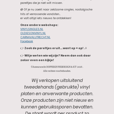
pareltjes die je niet wilt missen.
💿 Of je nu zoekt naar zeldzame singles, nostalgische
hits of verrassende vondsten…
er valt altijd iets nieuws te ontdekken!
Onze andere webshops:
VINYLSINGLES.NL
OLDIESONVINYL.NL
CARNAVALUTRECHT.NL
Facebook
👉
Zoek de pareltjes eruit… want op = op!
🎶
👉
Wil je weten wie wij zijn? Neem dan ook daar
zeker even een kijkje!
©Auteursrecht DOPPEREN WEBDESIGN & ICT 2026 .
Alle rechten voorbehouden.
Wij verkopen uitsluitend
tweedehands (gebruikte) vinyl
platen en anverwante producten.
Onze producten zijn niet nieuw en
kunnen gebruikssporen bevatten.
De staat wordt per product zo