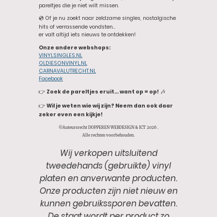
pareltjes die je niet wilt missen.
💿 Of je nu zoekt naar zeldzame singles, nostalgische
hits of verrassende vondsten…
er valt altijd iets nieuws te ontdekken!
Onze andere webshops:
VINYLSINGLES.NL
OLDIESONVINYL.NL
CARNAVALUTRECHT.NL
Facebook
👉
Zoek de pareltjes eruit… want op = op!
🎶
👉
Wil je weten wie wij zijn? Neem dan ook daar
zeker even een kijkje!
©Auteursrecht DOPPEREN WEBDESIGN & ICT 2026 .
Alle rechten voorbehouden.
Wij verkopen uitsluitend
tweedehands (gebruikte) vinyl
platen en anverwante producten.
Onze producten zijn niet nieuw en
kunnen gebruikssporen bevatten.
De staat wordt per product zo