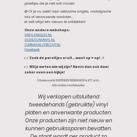
pareltjes die je niet wilt missen.
💿 Of je nu zoekt naar zeldzame singles, nostalgische
hits of verrassende vondsten…
er valt altijd iets nieuws te ontdekken!
Onze andere webshops:
VINYLSINGLES.NL
OLDIESONVINYL.NL
CARNAVALUTRECHT.NL
Facebook
👉
Zoek de pareltjes eruit… want op = op!
🎶
👉
Wil je weten wie wij zijn? Neem dan ook daar
zeker even een kijkje!
©Auteursrecht DOPPEREN WEBDESIGN & ICT 2026 .
Alle rechten voorbehouden.
Wij verkopen uitsluitend
tweedehands (gebruikte) vinyl
platen en anverwante producten.
Onze producten zijn niet nieuw en
kunnen gebruikssporen bevatten.
De staat wordt per product zo