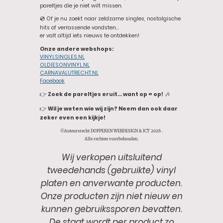
pareltjes die je niet wilt missen.
💿 Of je nu zoekt naar zeldzame singles, nostalgische
hits of verrassende vondsten…
er valt altijd iets nieuws te ontdekken!
Onze andere webshops:
VINYLSINGLES.NL
OLDIESONVINYL.NL
CARNAVALUTRECHT.NL
Facebook
👉
Zoek de pareltjes eruit… want op = op!
🎶
👉
Wil je weten wie wij zijn? Neem dan ook daar
zeker even een kijkje!
©Auteursrecht DOPPEREN WEBDESIGN & ICT 2026 .
Alle rechten voorbehouden.
Wij verkopen uitsluitend
tweedehands (gebruikte) vinyl
platen en anverwante producten.
Onze producten zijn niet nieuw en
kunnen gebruikssporen bevatten.
De staat wordt per product zo