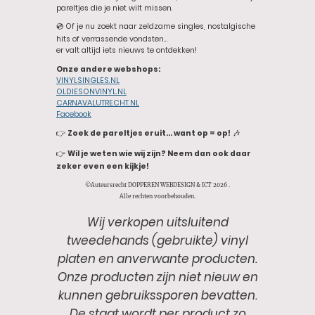
pareltjes die je niet wilt missen.
💿 Of je nu zoekt naar zeldzame singles, nostalgische
hits of verrassende vondsten…
er valt altijd iets nieuws te ontdekken!
Onze andere webshops:
VINYLSINGLES.NL
OLDIESONVINYL.NL
CARNAVALUTRECHT.NL
Facebook
👉
Zoek de pareltjes eruit… want op = op!
🎶
👉
Wil je weten wie wij zijn? Neem dan ook daar
zeker even een kijkje!
©Auteursrecht DOPPEREN WEBDESIGN & ICT 2026 .
Alle rechten voorbehouden.
Wij verkopen uitsluitend
tweedehands (gebruikte) vinyl
platen en anverwante producten.
Onze producten zijn niet nieuw en
kunnen gebruikssporen bevatten.
De staat wordt per product zo