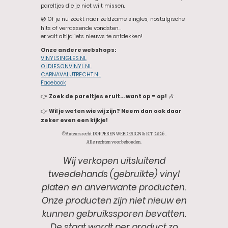
pareltjes die je niet wilt missen.
💿 Of je nu zoekt naar zeldzame singles, nostalgische
hits of verrassende vondsten…
er valt altijd iets nieuws te ontdekken!
Onze andere webshops:
VINYLSINGLES.NL
OLDIESONVINYL.NL
CARNAVALUTRECHT.NL
Facebook
👉
Zoek de pareltjes eruit… want op = op!
🎶
👉
Wil je weten wie wij zijn? Neem dan ook daar
zeker even een kijkje!
©Auteursrecht DOPPEREN WEBDESIGN & ICT 2026 .
Alle rechten voorbehouden.
Wij verkopen uitsluitend
tweedehands (gebruikte) vinyl
platen en anverwante producten.
Onze producten zijn niet nieuw en
kunnen gebruikssporen bevatten.
De staat wordt per product zo