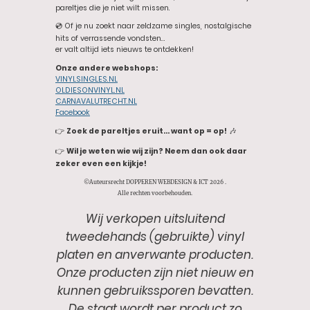
pareltjes die je niet wilt missen.
💿 Of je nu zoekt naar zeldzame singles, nostalgische
hits of verrassende vondsten…
er valt altijd iets nieuws te ontdekken!
Onze andere webshops:
VINYLSINGLES.NL
OLDIESONVINYL.NL
CARNAVALUTRECHT.NL
Facebook
👉
Zoek de pareltjes eruit… want op = op!
🎶
👉
Wil je weten wie wij zijn? Neem dan ook daar
zeker even een kijkje!
©Auteursrecht DOPPEREN WEBDESIGN & ICT 2026 .
Alle rechten voorbehouden.
Wij verkopen uitsluitend
tweedehands (gebruikte) vinyl
platen en anverwante producten.
Onze producten zijn niet nieuw en
kunnen gebruikssporen bevatten.
De staat wordt per product zo