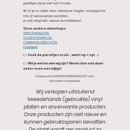
pareltjes die je niet wilt missen.
💿 Of je nu zoekt naar zeldzame singles, nostalgische
hits of verrassende vondsten…
er valt altijd iets nieuws te ontdekken!
Onze andere webshops:
VINYLSINGLES.NL
OLDIESONVINYL.NL
CARNAVALUTRECHT.NL
Facebook
👉
Zoek de pareltjes eruit… want op = op!
🎶
👉
Wil je weten wie wij zijn? Neem dan ook daar
zeker even een kijkje!
©Auteursrecht DOPPEREN WEBDESIGN & ICT 2026 .
Alle rechten voorbehouden.
Wij verkopen uitsluitend
tweedehands (gebruikte) vinyl
platen en anverwante producten.
Onze producten zijn niet nieuw en
kunnen gebruikssporen bevatten.
De staat wordt per product zo