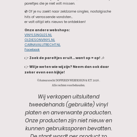
pareltjes die je niet wilt missen.
💿 Of je nu zoekt naar zeldzame singles, nostalgische
hits of verrassende vondsten…
er valt altijd iets nieuws te ontdekken!
Onze andere webshops:
VINYLSINGLES.NL
OLDIESONVINYL.NL
CARNAVALUTRECHT.NL
Facebook
👉
Zoek de pareltjes eruit… want op = op!
🎶
👉
Wil je weten wie wij zijn? Neem dan ook daar
zeker even een kijkje!
©Auteursrecht DOPPEREN WEBDESIGN & ICT 2026 .
Alle rechten voorbehouden.
Wij verkopen uitsluitend
tweedehands (gebruikte) vinyl
platen en anverwante producten.
Onze producten zijn niet nieuw en
kunnen gebruikssporen bevatten.
De staat wordt per product zo