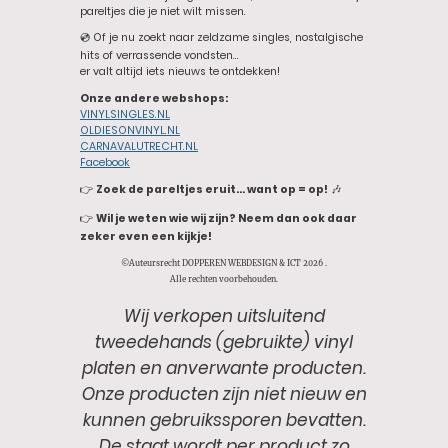
pareltjes die je niet wilt missen.
💿 Of je nu zoekt naar zeldzame singles, nostalgische
hits of verrassende vondsten…
er valt altijd iets nieuws te ontdekken!
Onze andere webshops:
VINYLSINGLES.NL
OLDIESONVINYL.NL
CARNAVALUTRECHT.NL
Facebook
👉
Zoek de pareltjes eruit… want op = op!
🎶
👉
Wil je weten wie wij zijn? Neem dan ook daar
zeker even een kijkje!
©Auteursrecht DOPPEREN WEBDESIGN & ICT 2026 .
Alle rechten voorbehouden.
Wij verkopen uitsluitend
tweedehands (gebruikte) vinyl
platen en anverwante producten.
Onze producten zijn niet nieuw en
kunnen gebruikssporen bevatten.
De staat wordt per product zo