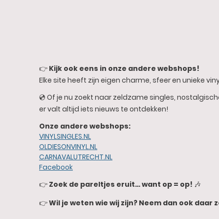
👉
Kijk ook eens in onze andere webshops!
Elke site heeft zijn eigen charme, sfeer en unieke vinyl
💿 Of je nu zoekt naar zeldzame singles, nostalgisc
er valt altijd iets nieuws te ontdekken!
Onze andere webshops:
VINYLSINGLES.NL
OLDIESONVINYL.NL
CARNAVALUTRECHT.NL
Facebook
👉
Zoek de pareltjes eruit… want op = op!
🎶
👉
Wil je weten wie wij zijn? Neem dan ook daar z