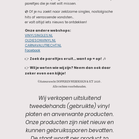
pareltjes die je niet wilt missen.
💿 Of je nu zoekt naar zeldzame singles, nostalgische
hits of verrassende vondsten…
er valt altijd iets nieuws te ontdekken!
Onze andere webshops:
VINYLSINGLES.NL
OLDIESONVINYL.NL
CARNAVALUTRECHT.NL
Facebook
👉
Zoek de pareltjes eruit… want op = op!
🎶
👉
Wil je weten wie wij zijn? Neem dan ook daar
zeker even een kijkje!
©Auteursrecht DOPPEREN WEBDESIGN & ICT 2026 .
Alle rechten voorbehouden.
Wij verkopen uitsluitend
tweedehands (gebruikte) vinyl
platen en anverwante producten.
Onze producten zijn niet nieuw en
kunnen gebruikssporen bevatten.
De staat wordt per product zo