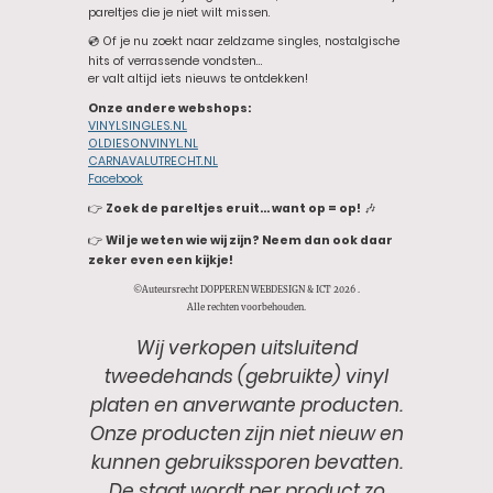
pareltjes die je niet wilt missen.
💿 Of je nu zoekt naar zeldzame singles, nostalgische
hits of verrassende vondsten…
er valt altijd iets nieuws te ontdekken!
Onze andere webshops:
VINYLSINGLES.NL
OLDIESONVINYL.NL
CARNAVALUTRECHT.NL
Facebook
👉
Zoek de pareltjes eruit… want op = op!
🎶
👉
Wil je weten wie wij zijn? Neem dan ook daar
zeker even een kijkje!
©Auteursrecht DOPPEREN WEBDESIGN & ICT 2026 .
Alle rechten voorbehouden.
Wij verkopen uitsluitend
tweedehands (gebruikte) vinyl
platen en anverwante producten.
Onze producten zijn niet nieuw en
kunnen gebruikssporen bevatten.
De staat wordt per product zo