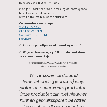
pareltjes die je niet wilt missen.
💿 Of je nu zoekt naar zeldzame singles, nostalgische
hits of verrassende vondsten…
er valt altijd iets nieuws te ontdekken!
Onze andere webshops:
VINYLSINGLES.NL
OLDIESONVINYL.NL
CARNAVALUTRECHT.NL
Facebook
👉
Zoek de pareltjes eruit… want op = op!
🎶
👉
Wil je weten wie wij zijn? Neem dan ook daar
zeker even een kijkje!
©Auteursrecht DOPPEREN WEBDESIGN & ICT 2026 .
Alle rechten voorbehouden.
Wij verkopen uitsluitend
tweedehands (gebruikte) vinyl
platen en anverwante producten.
Onze producten zijn niet nieuw en
kunnen gebruikssporen bevatten.
De staat wordt per product zo