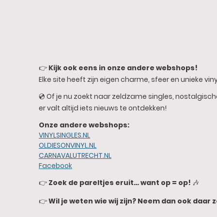
👉
Kijk ook eens in onze andere webshops!
Elke site heeft zijn eigen charme, sfeer en unieke vinyl
💿 Of je nu zoekt naar zeldzame singles, nostalgisc
er valt altijd iets nieuws te ontdekken!
Onze andere webshops:
VINYLSINGLES.NL
OLDIESONVINYL.NL
CARNAVALUTRECHT.NL
Facebook
👉
Zoek de pareltjes eruit… want op = op!
🎶
👉
Wil je weten wie wij zijn? Neem dan ook daar z