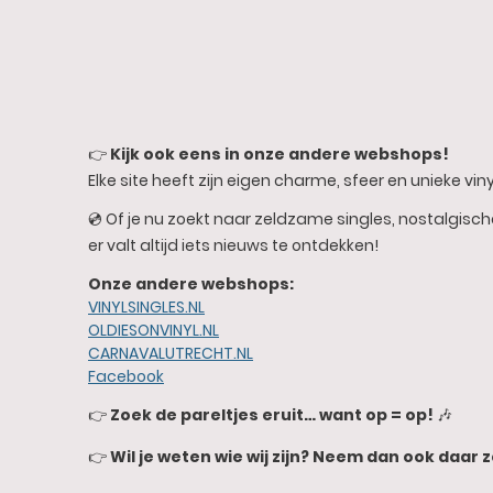
👉
Kijk ook eens in onze andere webshops!
Elke site heeft zijn eigen charme, sfeer en unieke vinyl
💿 Of je nu zoekt naar zeldzame singles, nostalgisc
er valt altijd iets nieuws te ontdekken!
Onze andere webshops:
VINYLSINGLES.NL
OLDIESONVINYL.NL
CARNAVALUTRECHT.NL
Facebook
👉
Zoek de pareltjes eruit… want op = op!
🎶
👉
Wil je weten wie wij zijn? Neem dan ook daar z