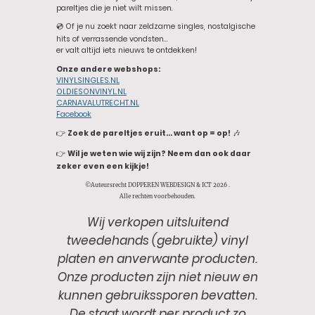
pareltjes die je niet wilt missen.
💿 Of je nu zoekt naar zeldzame singles, nostalgische
hits of verrassende vondsten…
er valt altijd iets nieuws te ontdekken!
Onze andere webshops:
VINYLSINGLES.NL
OLDIESONVINYL.NL
CARNAVALUTRECHT.NL
Facebook
👉
Zoek de pareltjes eruit… want op = op!
🎶
👉
Wil je weten wie wij zijn? Neem dan ook daar
zeker even een kijkje!
©Auteursrecht DOPPEREN WEBDESIGN & ICT 2026 .
Alle rechten voorbehouden.
Wij verkopen uitsluitend
tweedehands (gebruikte) vinyl
platen en anverwante producten.
Onze producten zijn niet nieuw en
kunnen gebruikssporen bevatten.
De staat wordt per product zo