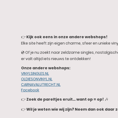
👉
Kijk ook eens in onze andere webshops!
Elke site heeft zijn eigen charme, sfeer en unieke vinyl
💿 Of je nu zoekt naar zeldzame singles, nostalgisc
er valt altijd iets nieuws te ontdekken!
Onze andere webshops:
VINYLSINGLES.NL
OLDIESONVINYL.NL
CARNAVALUTRECHT.NL
Facebook
👉
Zoek de pareltjes eruit… want op = op!
🎶
👉
Wil je weten wie wij zijn? Neem dan ook daar z