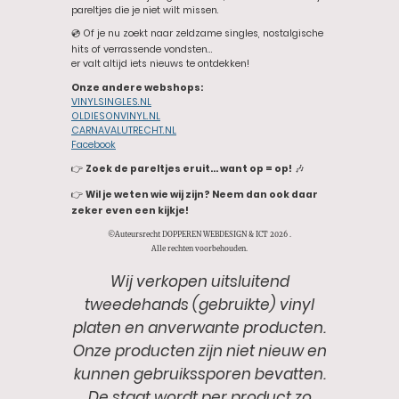
pareltjes die je niet wilt missen.
💿 Of je nu zoekt naar zeldzame singles, nostalgische
hits of verrassende vondsten…
er valt altijd iets nieuws te ontdekken!
Onze andere webshops:
VINYLSINGLES.NL
OLDIESONVINYL.NL
CARNAVALUTRECHT.NL
Facebook
👉
Zoek de pareltjes eruit… want op = op!
🎶
👉
Wil je weten wie wij zijn? Neem dan ook daar
zeker even een kijkje!
©Auteursrecht DOPPEREN WEBDESIGN & ICT 2026 .
Alle rechten voorbehouden.
Wij verkopen uitsluitend
tweedehands (gebruikte) vinyl
platen en anverwante producten.
Onze producten zijn niet nieuw en
kunnen gebruikssporen bevatten.
De staat wordt per product zo