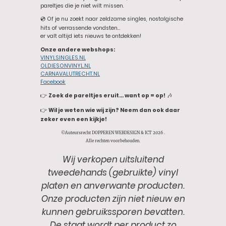
pareltjes die je niet wilt missen.
💿 Of je nu zoekt naar zeldzame singles, nostalgische
hits of verrassende vondsten…
er valt altijd iets nieuws te ontdekken!
Onze andere webshops:
VINYLSINGLES.NL
OLDIESONVINYL.NL
CARNAVALUTRECHT.NL
Facebook
👉
Zoek de pareltjes eruit… want op = op!
🎶
👉
Wil je weten wie wij zijn? Neem dan ook daar
zeker even een kijkje!
©Auteursrecht DOPPEREN WEBDESIGN & ICT 2026 .
Alle rechten voorbehouden.
Wij verkopen uitsluitend
tweedehands (gebruikte) vinyl
platen en anverwante producten.
Onze producten zijn niet nieuw en
kunnen gebruikssporen bevatten.
De staat wordt per product zo