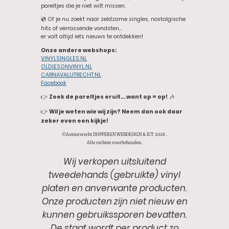
pareltjes die je niet wilt missen.
💿 Of je nu zoekt naar zeldzame singles, nostalgische
hits of verrassende vondsten…
er valt altijd iets nieuws te ontdekken!
Onze andere webshops:
VINYLSINGLES.NL
OLDIESONVINYL.NL
CARNAVALUTRECHT.NL
Facebook
👉
Zoek de pareltjes eruit… want op = op!
🎶
👉
Wil je weten wie wij zijn? Neem dan ook daar
zeker even een kijkje!
©Auteursrecht DOPPEREN WEBDESIGN & ICT 2026 .
Alle rechten voorbehouden.
Wij verkopen uitsluitend
tweedehands (gebruikte) vinyl
platen en anverwante producten.
Onze producten zijn niet nieuw en
kunnen gebruikssporen bevatten.
De staat wordt per product zo