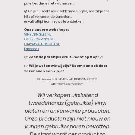
pareltjes die je niet wilt missen.
💿 Of je nu zoekt naar zeldzame singles, nostalgische
hits of verrassende vondsten…
er valt altijd iets nieuws te ontdekken!
Onze andere webshops:
VINYLSINGLES.NL
OLDIESONVINYL.NL
CARNAVALUTRECHT.NL
Facebook
👉
Zoek de pareltjes eruit… want op = op!
🎶
👉
Wil je weten wie wij zijn? Neem dan ook daar
zeker even een kijkje!
©Auteursrecht DOPPEREN WEBDESIGN & ICT 2026 .
Alle rechten voorbehouden.
Wij verkopen uitsluitend
tweedehands (gebruikte) vinyl
platen en anverwante producten.
Onze producten zijn niet nieuw en
kunnen gebruikssporen bevatten.
De staat wordt per product zo