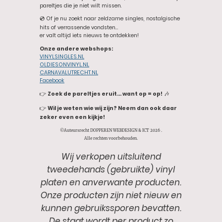
pareltjes die je niet wilt missen.
💿 Of je nu zoekt naar zeldzame singles, nostalgische
hits of verrassende vondsten…
er valt altijd iets nieuws te ontdekken!
Onze andere webshops:
VINYLSINGLES.NL
OLDIESONVINYL.NL
CARNAVALUTRECHT.NL
Facebook
👉
Zoek de pareltjes eruit… want op = op!
🎶
👉
Wil je weten wie wij zijn? Neem dan ook daar
zeker even een kijkje!
©Auteursrecht DOPPEREN WEBDESIGN & ICT 2026 .
Alle rechten voorbehouden.
Wij verkopen uitsluitend
tweedehands (gebruikte) vinyl
platen en anverwante producten.
Onze producten zijn niet nieuw en
kunnen gebruikssporen bevatten.
De staat wordt per product zo