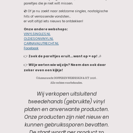
pareltjes die je niet wilt missen.
💿 Of je nu zoekt naar zeldzame singles, nostalgische
hits of verrassende vondsten…
er valt altijd iets nieuws te ontdekken!
Onze andere webshops:
VINYLSINGLES.NL
OLDIESONVINYL.NL
CARNAVALUTRECHT.NL
Facebook
👉
Zoek de pareltjes eruit… want op = op!
🎶
👉
Wil je weten wie wij zijn? Neem dan ook daar
zeker even een kijkje!
©Auteursrecht DOPPEREN WEBDESIGN & ICT 2026 .
Alle rechten voorbehouden.
Wij verkopen uitsluitend
tweedehands (gebruikte) vinyl
platen en anverwante producten.
Onze producten zijn niet nieuw en
kunnen gebruikssporen bevatten.
De staat wordt per product zo