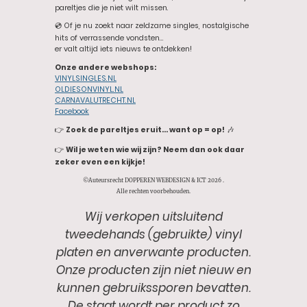
pareltjes die je niet wilt missen.
💿 Of je nu zoekt naar zeldzame singles, nostalgische
hits of verrassende vondsten…
er valt altijd iets nieuws te ontdekken!
Onze andere webshops:
VINYLSINGLES.NL
OLDIESONVINYL.NL
CARNAVALUTRECHT.NL
Facebook
👉
Zoek de pareltjes eruit… want op = op!
🎶
👉
Wil je weten wie wij zijn? Neem dan ook daar
zeker even een kijkje!
©Auteursrecht DOPPEREN WEBDESIGN & ICT 2026 .
Alle rechten voorbehouden.
Wij verkopen uitsluitend
tweedehands (gebruikte) vinyl
platen en anverwante producten.
Onze producten zijn niet nieuw en
kunnen gebruikssporen bevatten.
De staat wordt per product zo