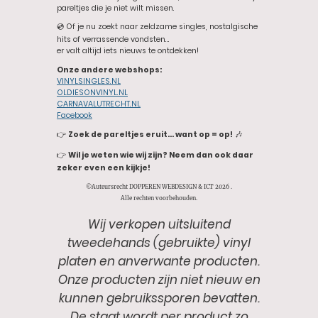
pareltjes die je niet wilt missen.
💿 Of je nu zoekt naar zeldzame singles, nostalgische
hits of verrassende vondsten…
er valt altijd iets nieuws te ontdekken!
Onze andere webshops:
VINYLSINGLES.NL
OLDIESONVINYL.NL
CARNAVALUTRECHT.NL
Facebook
👉
Zoek de pareltjes eruit… want op = op!
🎶
👉
Wil je weten wie wij zijn? Neem dan ook daar
zeker even een kijkje!
©Auteursrecht DOPPEREN WEBDESIGN & ICT 2026 .
Alle rechten voorbehouden.
Wij verkopen uitsluitend
tweedehands (gebruikte) vinyl
platen en anverwante producten.
Onze producten zijn niet nieuw en
kunnen gebruikssporen bevatten.
De staat wordt per product zo