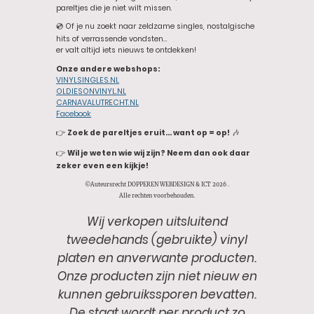
pareltjes die je niet wilt missen.
💿 Of je nu zoekt naar zeldzame singles, nostalgische
hits of verrassende vondsten…
er valt altijd iets nieuws te ontdekken!
Onze andere webshops:
VINYLSINGLES.NL
OLDIESONVINYL.NL
CARNAVALUTRECHT.NL
Facebook
👉
Zoek de pareltjes eruit… want op = op!
🎶
👉
Wil je weten wie wij zijn? Neem dan ook daar
zeker even een kijkje!
©Auteursrecht DOPPEREN WEBDESIGN & ICT 2026 .
Alle rechten voorbehouden.
Wij verkopen uitsluitend
tweedehands (gebruikte) vinyl
platen en anverwante producten.
Onze producten zijn niet nieuw en
kunnen gebruikssporen bevatten.
De staat wordt per product zo