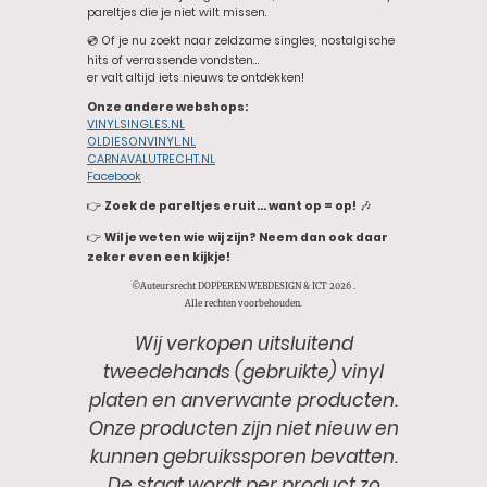
pareltjes die je niet wilt missen.
💿 Of je nu zoekt naar zeldzame singles, nostalgische
hits of verrassende vondsten…
er valt altijd iets nieuws te ontdekken!
Onze andere webshops:
VINYLSINGLES.NL
OLDIESONVINYL.NL
CARNAVALUTRECHT.NL
Facebook
👉
Zoek de pareltjes eruit… want op = op!
🎶
👉
Wil je weten wie wij zijn? Neem dan ook daar
zeker even een kijkje!
©Auteursrecht DOPPEREN WEBDESIGN & ICT 2026 .
Alle rechten voorbehouden.
Wij verkopen uitsluitend
tweedehands (gebruikte) vinyl
platen en anverwante producten.
Onze producten zijn niet nieuw en
kunnen gebruikssporen bevatten.
De staat wordt per product zo