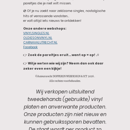
pareltjes die je niet wilt missen.
💿 Of je nu zoekt naar zeldzame singles, nostalgische
hits of verrassende vondsten…
er valt altijd iets nieuws te ontdekken!
Onze andere webshops:
VINYLSINGLES.NL
OLDIESONVINYL.NL
CARNAVALUTRECHT.NL
Facebook
👉
Zoek de pareltjes eruit… want op = op!
🎶
👉
Wil je weten wie wij zijn? Neem dan ook daar
zeker even een kijkje!
©Auteursrecht DOPPEREN WEBDESIGN & ICT 2026 .
Alle rechten voorbehouden.
Wij verkopen uitsluitend
tweedehands (gebruikte) vinyl
platen en anverwante producten.
Onze producten zijn niet nieuw en
kunnen gebruikssporen bevatten.
De staat wordt per product zo