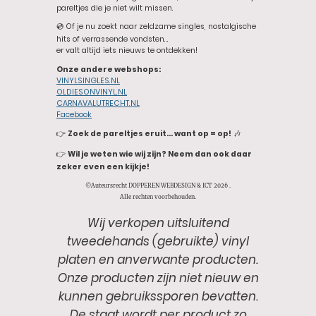
pareltjes die je niet wilt missen.
💿 Of je nu zoekt naar zeldzame singles, nostalgische
hits of verrassende vondsten…
er valt altijd iets nieuws te ontdekken!
Onze andere webshops:
VINYLSINGLES.NL
OLDIESONVINYL.NL
CARNAVALUTRECHT.NL
Facebook
👉
Zoek de pareltjes eruit… want op = op!
🎶
👉
Wil je weten wie wij zijn? Neem dan ook daar
zeker even een kijkje!
©Auteursrecht DOPPEREN WEBDESIGN & ICT 2026 .
Alle rechten voorbehouden.
Wij verkopen uitsluitend
tweedehands (gebruikte) vinyl
platen en anverwante producten.
Onze producten zijn niet nieuw en
kunnen gebruikssporen bevatten.
De staat wordt per product zo