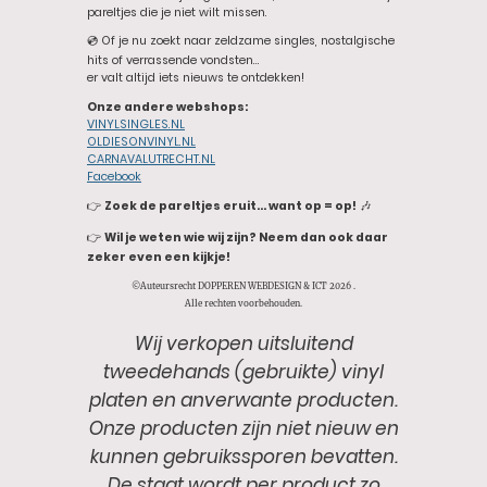
pareltjes die je niet wilt missen.
💿 Of je nu zoekt naar zeldzame singles, nostalgische
hits of verrassende vondsten…
er valt altijd iets nieuws te ontdekken!
Onze andere webshops:
VINYLSINGLES.NL
OLDIESONVINYL.NL
CARNAVALUTRECHT.NL
Facebook
👉
Zoek de pareltjes eruit… want op = op!
🎶
👉
Wil je weten wie wij zijn? Neem dan ook daar
zeker even een kijkje!
©Auteursrecht DOPPEREN WEBDESIGN & ICT 2026 .
Alle rechten voorbehouden.
Wij verkopen uitsluitend
tweedehands (gebruikte) vinyl
platen en anverwante producten.
Onze producten zijn niet nieuw en
kunnen gebruikssporen bevatten.
De staat wordt per product zo