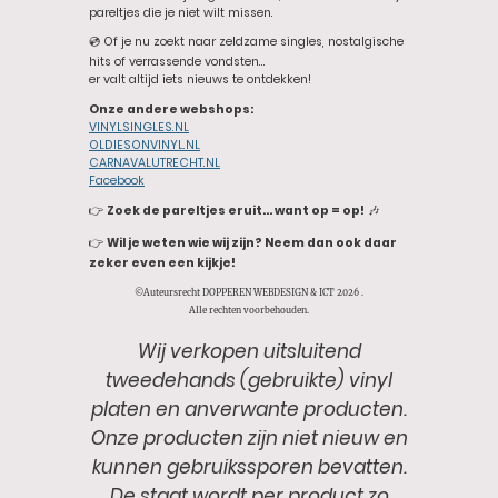
pareltjes die je niet wilt missen.
💿 Of je nu zoekt naar zeldzame singles, nostalgische
hits of verrassende vondsten…
er valt altijd iets nieuws te ontdekken!
Onze andere webshops:
VINYLSINGLES.NL
OLDIESONVINYL.NL
CARNAVALUTRECHT.NL
Facebook
👉
Zoek de pareltjes eruit… want op = op!
🎶
👉
Wil je weten wie wij zijn? Neem dan ook daar
zeker even een kijkje!
©Auteursrecht DOPPEREN WEBDESIGN & ICT 2026 .
Alle rechten voorbehouden.
Wij verkopen uitsluitend
tweedehands (gebruikte) vinyl
platen en anverwante producten.
Onze producten zijn niet nieuw en
kunnen gebruikssporen bevatten.
De staat wordt per product zo