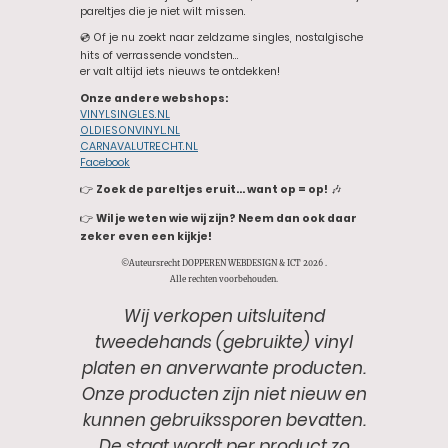
pareltjes die je niet wilt missen.
💿 Of je nu zoekt naar zeldzame singles, nostalgische
hits of verrassende vondsten…
er valt altijd iets nieuws te ontdekken!
Onze andere webshops:
VINYLSINGLES.NL
OLDIESONVINYL.NL
CARNAVALUTRECHT.NL
Facebook
👉
Zoek de pareltjes eruit… want op = op!
🎶
👉
Wil je weten wie wij zijn? Neem dan ook daar
zeker even een kijkje!
©Auteursrecht DOPPEREN WEBDESIGN & ICT 2026 .
Alle rechten voorbehouden.
Wij verkopen uitsluitend
tweedehands (gebruikte) vinyl
platen en anverwante producten.
Onze producten zijn niet nieuw en
kunnen gebruikssporen bevatten.
De staat wordt per product zo