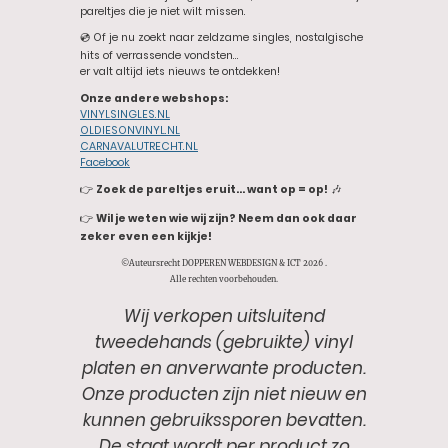
pareltjes die je niet wilt missen.
💿 Of je nu zoekt naar zeldzame singles, nostalgische
hits of verrassende vondsten…
er valt altijd iets nieuws te ontdekken!
Onze andere webshops:
VINYLSINGLES.NL
OLDIESONVINYL.NL
CARNAVALUTRECHT.NL
Facebook
👉
Zoek de pareltjes eruit… want op = op!
🎶
👉
Wil je weten wie wij zijn? Neem dan ook daar
zeker even een kijkje!
©Auteursrecht DOPPEREN WEBDESIGN & ICT 2026 .
Alle rechten voorbehouden.
Wij verkopen uitsluitend
tweedehands (gebruikte) vinyl
platen en anverwante producten.
Onze producten zijn niet nieuw en
kunnen gebruikssporen bevatten.
De staat wordt per product zo