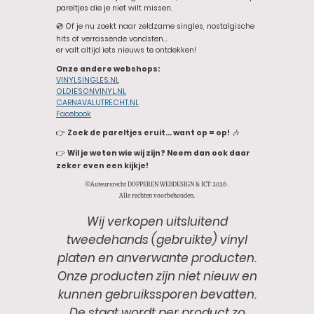
pareltjes die je niet wilt missen.
💿 Of je nu zoekt naar zeldzame singles, nostalgische
hits of verrassende vondsten…
er valt altijd iets nieuws te ontdekken!
Onze andere webshops:
VINYLSINGLES.NL
OLDIESONVINYL.NL
CARNAVALUTRECHT.NL
Facebook
👉
Zoek de pareltjes eruit… want op = op!
🎶
👉
Wil je weten wie wij zijn? Neem dan ook daar
zeker even een kijkje!
©Auteursrecht DOPPEREN WEBDESIGN & ICT 2026 .
Alle rechten voorbehouden.
Wij verkopen uitsluitend
tweedehands (gebruikte) vinyl
platen en anverwante producten.
Onze producten zijn niet nieuw en
kunnen gebruikssporen bevatten.
De staat wordt per product zo