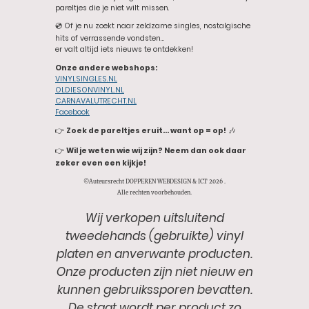
pareltjes die je niet wilt missen.
💿 Of je nu zoekt naar zeldzame singles, nostalgische
hits of verrassende vondsten…
er valt altijd iets nieuws te ontdekken!
Onze andere webshops:
VINYLSINGLES.NL
OLDIESONVINYL.NL
CARNAVALUTRECHT.NL
Facebook
👉
Zoek de pareltjes eruit… want op = op!
🎶
👉
Wil je weten wie wij zijn? Neem dan ook daar
zeker even een kijkje!
©Auteursrecht DOPPEREN WEBDESIGN & ICT 2026 .
Alle rechten voorbehouden.
Wij verkopen uitsluitend
tweedehands (gebruikte) vinyl
platen en anverwante producten.
Onze producten zijn niet nieuw en
kunnen gebruikssporen bevatten.
De staat wordt per product zo