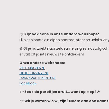
👉
Kijk ook eens in onze andere webshops!
Elke site heeft zijn eigen charme, sfeer en unieke vinyl
💿 Of je nu zoekt naar zeldzame singles, nostalgisc
er valt altijd iets nieuws te ontdekken!
Onze andere webshops:
VINYLSINGLES.NL
OLDIESONVINYL.NL
CARNAVALUTRECHT.NL
Facebook
👉
Zoek de pareltjes eruit… want op = op!
🎶
👉
Wil je weten wie wij zijn? Neem dan ook daar z