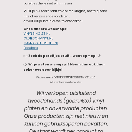
pareltjes die je niet wilt missen.
💿 Of je nu zoekt naar zeldzame singles, nostalgische
hits of verrassende vondsten…
er valt altijd iets nieuws te ontdekken!
Onze andere webshops:
VINYLSINGLES.NL
OLDIESONVINYL.NL
CARNAVALUTRECHT.NL
Facebook
👉
Zoek de pareltjes eruit… want op = op!
🎶
👉
Wil je weten wie wij zijn? Neem dan ook daar
zeker even een kijkje!
©Auteursrecht DOPPEREN WEBDESIGN & ICT 2026 .
Alle rechten voorbehouden.
Wij verkopen uitsluitend
tweedehands (gebruikte) vinyl
platen en anverwante producten.
Onze producten zijn niet nieuw en
kunnen gebruikssporen bevatten.
De staat wordt per product zo