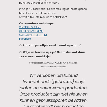
pareltjes die je niet wilt missen.
💿 Of je nu zoekt naar zeldzame singles, nostalgische
hits of verrassende vondsten…
er valt altijd iets nieuws te ontdekken!
Onze andere webshops:
VINYLSINGLES.NL
OLDIESONVINYL.NL
CARNAVALUTRECHT.NL
Facebook
👉
Zoek de pareltjes eruit… want op = op!
🎶
👉
Wil je weten wie wij zijn? Neem dan ook daar
zeker even een kijkje!
©Auteursrecht DOPPEREN WEBDESIGN & ICT 2026 .
Alle rechten voorbehouden.
Wij verkopen uitsluitend
tweedehands (gebruikte) vinyl
platen en anverwante producten.
Onze producten zijn niet nieuw en
kunnen gebruikssporen bevatten.
De staat wordt per product zo