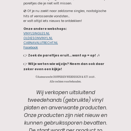
pareltjes die je niet wilt missen.
💿 Of je nu zoekt naar zeldzame singles, nostalgische
hits of verrassende vondsten…
er valt altijd iets nieuws te ontdekken!
Onze andere webshops:
VINYLSINGLES.NL
OLDIESONVINYL.NL
CARNAVALUTRECHT.NL
Facebook
👉
Zoek de pareltjes eruit… want op = op!
🎶
👉
Wil je weten wie wij zijn? Neem dan ook daar
zeker even een kijkje!
©Auteursrecht DOPPEREN WEBDESIGN & ICT 2026 .
Alle rechten voorbehouden.
Wij verkopen uitsluitend
tweedehands (gebruikte) vinyl
platen en anverwante producten.
Onze producten zijn niet nieuw en
kunnen gebruikssporen bevatten.
De staat wordt per product zo