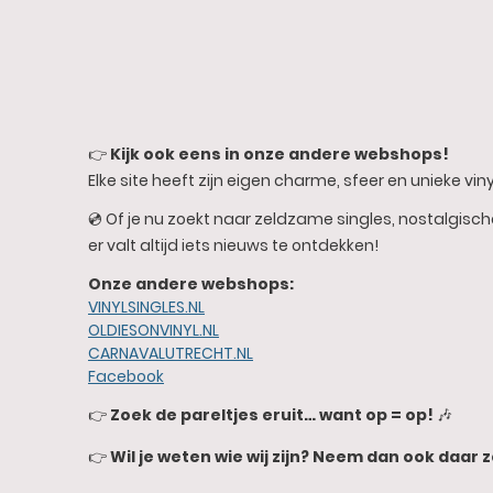
👉
Kijk ook eens in onze andere webshops!
Elke site heeft zijn eigen charme, sfeer en unieke vinyl
💿 Of je nu zoekt naar zeldzame singles, nostalgisc
er valt altijd iets nieuws te ontdekken!
Onze andere webshops:
VINYLSINGLES.NL
OLDIESONVINYL.NL
CARNAVALUTRECHT.NL
Facebook
👉
Zoek de pareltjes eruit… want op = op!
🎶
👉
Wil je weten wie wij zijn? Neem dan ook daar z