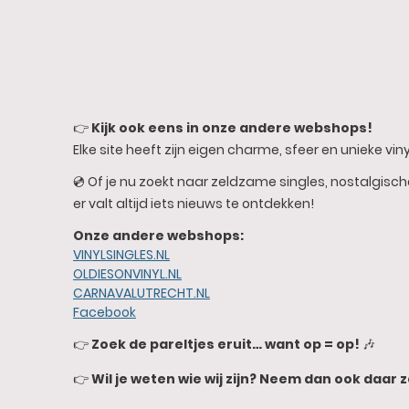
👉
Kijk ook eens in onze andere webshops!
Elke site heeft zijn eigen charme, sfeer en unieke vinyl
💿 Of je nu zoekt naar zeldzame singles, nostalgisc
er valt altijd iets nieuws te ontdekken!
Onze andere webshops:
VINYLSINGLES.NL
OLDIESONVINYL.NL
CARNAVALUTRECHT.NL
Facebook
👉
Zoek de pareltjes eruit… want op = op!
🎶
👉
Wil je weten wie wij zijn? Neem dan ook daar z