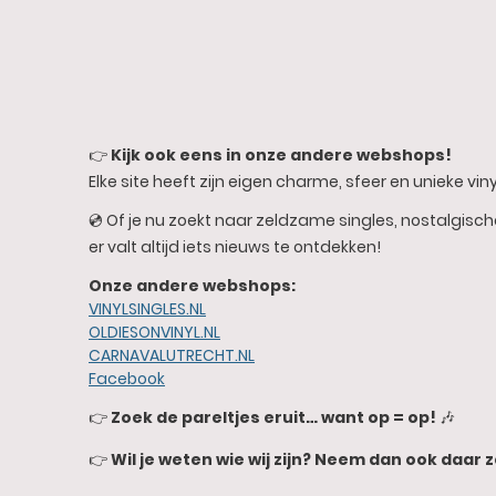
👉
Kijk ook eens in onze andere webshops!
Elke site heeft zijn eigen charme, sfeer en unieke vinyl
💿 Of je nu zoekt naar zeldzame singles, nostalgisc
er valt altijd iets nieuws te ontdekken!
Onze andere webshops:
VINYLSINGLES.NL
OLDIESONVINYL.NL
CARNAVALUTRECHT.NL
Facebook
👉
Zoek de pareltjes eruit… want op = op!
🎶
👉
Wil je weten wie wij zijn? Neem dan ook daar z